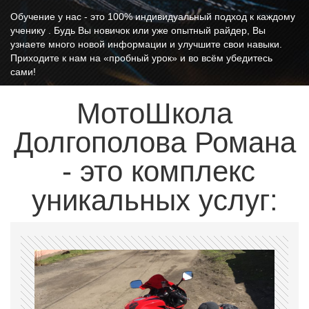
Обучение у нас - это 100% индивидуальный подход к каждому
ученику . Будь Вы новичок или уже опытный райдер, Вы
узнаете много новой информации и улучшите свои навыки.
Приходите к нам на «пробный урок» и во всём убедитесь
сами!
МотоШкола
Долгополова Романа
- это комплекс
уникальных услуг: