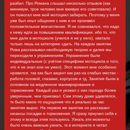
разбил. Про Романа слышал несколько отзывов (как
минимум, трое человек мне вживую его советовали). И
он помогал мне мой мотоцикл забирать. Поэтому у меня
уже был опыт общения с ним и он произвёл
положительное впечатление. Я не сомневался, что надо
к нему идти за повышением квалификации, ибо то, что
мне дали в мотошколе (учился я не у него), хватало
только лишь на категорию сдать. На каждом занятии
Рома рассказывал необходимую теорию и далее мы
переходили к упражнениям. Упражнения были
индивидуальные (с учётом специфики мотоцикла и того,
что я не знал или не умел). Этот момент мне особенно
нравился, так как был акцент как раз на слабых местах -
работа головой, глазами, корпусом и тд. Занятия были в
основном на медленное маневрирование и
торможение. Каждый раз я уезжал с них гораздо более
уверенным, чем приезжал. Сам этому даже удивлялся,
тк было какое-то ощущение что я реально за час
занятия вырос. На первом же занятии он рассказал
нюансы посадки и торможения. Я сразу приучил себя к
этому и всегда этим пользуюсь. Узнать эти моменты
было очень важным узнать, тк в интернете я читал