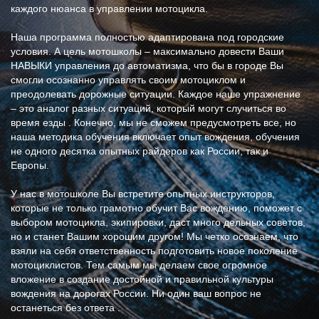
каждого нюанса в управлении мотоцикла.
Наша программа полностью адаптирована под городские
условия. А цель мотошколы – максимально довести Ваши
НАВЫКИ управления до автоматизма, что бы в городе Вы
смогли осознанно управлять своим мотоциклом и
преодолевать дорожные ситуации. Каждое наше упражнение
– это аналог разных ситуаций, который могут случиться во
время езды . Конечно, мы не сможем предусмотреть все, но
наша методика обучения включает опыт вождения, обучения
не одного десятка опытных райдеров как России, так и
Европы.
У нас в мотошколе Вы встретите опытных инструкторов,
которые не только грамотно обучит Вас вождению, поможет с
выбором мотоцикла, экипировки, даст много дельных советов,
но и станет Вашим хорошим другом! Мы четко осознаем, что
взяли на себя ответственность подготовить новое поколение
мотоциклистов. Тем самым мы делаем свое огромное
вложение в создание достойной и правильной культуры
вождения на дорогах России. Ни один ваш вопрос не
останеться без ответа .