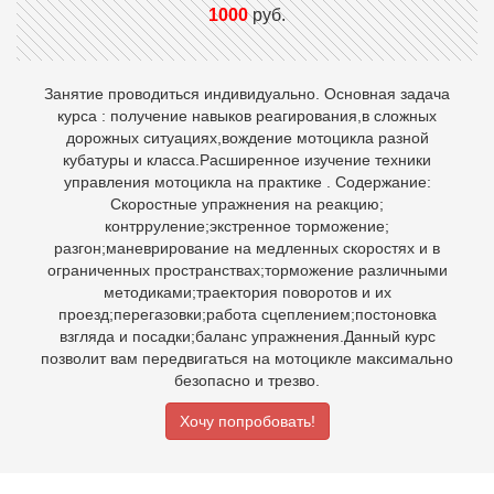
1000
руб.
Занятие проводиться индивидуально. Основная задача
курса : получение навыков реагирования,в сложных
дорожных ситуациях,вождение мотоцикла разной
кубатуры и класса.Расширенное изучение техники
управления мотоцикла на практике . Содержание:
Скоростные упражнения на реакцию;
контрруление;экстренное торможение;
разгон;маневрирование на медленных скоростях и в
ограниченных пространствах;торможение различными
методиками;траектория поворотов и их
проезд;перегазовки;работа сцеплением;постоновка
взгляда и посадки;баланс упражнения.Данный курс
позволит вам передвигаться на мотоцикле максимально
безопасно и трезво.
Хочу попробовать!